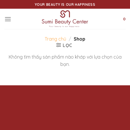
Skip
YOUR BEAUTY IS OUR HAPPINESS
to
content
0
Trang chủ
/
Shop
LỌC
Không tìm thấy sản phẩm nào khớp với lựa chọn của
bạn.