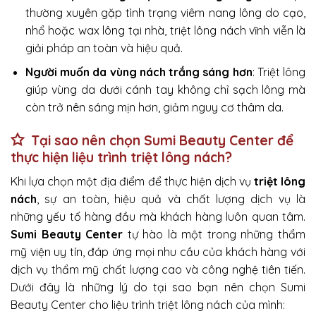
thường xuyên gặp tình trạng viêm nang lông do cạo,
nhổ hoặc wax lông tại nhà, triệt lông nách vĩnh viễn là
giải pháp an toàn và hiệu quả.
Người muốn da vùng nách trắng sáng hơn
: Triệt lông
giúp vùng da dưới cánh tay không chỉ sạch lông mà
còn trở nên sáng mịn hơn, giảm nguy cơ thâm da.
Tại sao nên chọn Sumi Beauty Center để
thực hiện liệu trình triệt lông nách?
Khi lựa chọn một địa điểm để thực hiện dịch vụ
triệt lông
nách
, sự an toàn, hiệu quả và chất lượng dịch vụ là
những yếu tố hàng đầu mà khách hàng luôn quan tâm.
Sumi Beauty Center
tự hào là một trong những thẩm
mỹ viện uy tín, đáp ứng mọi nhu cầu của khách hàng với
dịch vụ thẩm mỹ chất lượng cao và công nghệ tiên tiến.
Dưới đây là những lý do tại sao bạn nên chọn Sumi
Beauty Center cho liệu trình triệt lông nách của mình: