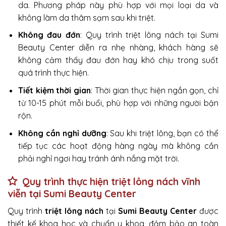
da. Phương pháp này phù hợp với mọi loại da và
không làm da thâm sạm sau khi triệt.
Không đau đớn
: Quy trình triệt lông nách tại Sumi
Beauty Center diễn ra nhẹ nhàng, khách hàng sẽ
không cảm thấy đau đớn hay khó chịu trong suốt
quá trình thực hiện.
Tiết kiệm thời gian
: Thời gian thực hiện ngắn gọn, chỉ
từ 10-15 phút mỗi buổi, phù hợp với những người bận
rộn.
Không cần nghỉ dưỡng
: Sau khi triệt lông, bạn có thể
tiếp tục các hoạt động hàng ngày mà không cần
phải nghỉ ngơi hay tránh ánh nắng mặt trời.
Quy trình thực hiện triệt lông nách vĩnh
viễn tại Sumi Beauty Center
Quy trình
triệt lông nách
tại
Sumi Beauty Center
được
thiết kế khoa học và chuẩn y khoa, đảm bảo an toàn