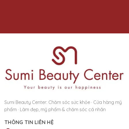
Sumi Beauty Center: Chăm sóc sức khỏe · Cửa hàng mỹ
phẩm · Làm đẹp, mỹ phẩm & chăm sóc cá nhân
THÔNG TIN LIÊN HỆ