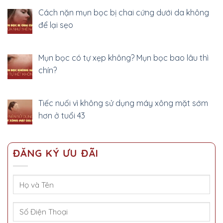
Cách nặn mụn bọc bị chai cứng dưới da không
để lại sẹo
Mụn bọc có tự xẹp không? Mụn bọc bao lâu thì
chín?
Tiếc nuối vì không sử dụng máy xông mặt sớm
hơn ở tuổi 43
ĐĂNG KÝ ƯU ĐÃI