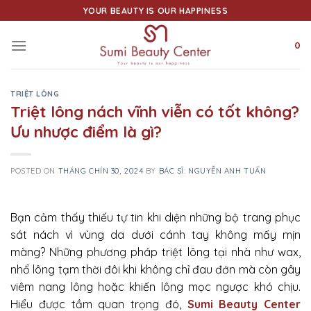
Skip
YOUR BEAUTY IS OUR HAPPINESS
to
content
0
TRIỆT LÔNG
Triệt lông nách vĩnh viễn có tốt không?
Ưu nhược điểm là gì?
POSTED ON
THÁNG CHÍN 30, 2024
BY
BÁC SĨ: NGUYỄN ANH TUẤN
Bạn cảm thấy thiếu tự tin khi diện những bộ trang phục
sát nách vì vùng da dưới cánh tay không mấy mịn
màng? Những phương pháp triệt lông tại nhà như wax,
nhổ lông tạm thời đôi khi không chỉ đau đớn mà còn gây
viêm nang lông hoặc khiến lông mọc ngược khó chịu.
Hiểu được tầm quan trọng đó,
Sumi Beauty Center