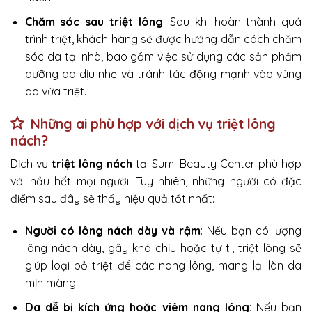
Chăm sóc sau triệt lông
: Sau khi hoàn thành quá
trình triệt, khách hàng sẽ được hướng dẫn cách chăm
sóc da tại nhà, bao gồm việc sử dụng các sản phẩm
dưỡng da dịu nhẹ và tránh tác động mạnh vào vùng
da vừa triệt.
Những ai phù hợp với dịch vụ triệt lông
nách?
Dịch vụ
triệt lông nách
tại Sumi Beauty Center phù hợp
với hầu hết mọi người. Tuy nhiên, những người có đặc
điểm sau đây sẽ thấy hiệu quả tốt nhất:
Người có lông nách dày và rậm
: Nếu bạn có lượng
lông nách dày, gây khó chịu hoặc tự ti, triệt lông sẽ
giúp loại bỏ triệt để các nang lông, mang lại làn da
mịn màng.
Da dễ bị kích ứng hoặc viêm nang lông
: Nếu bạn