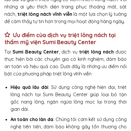
những ai yêu thích diện trang phục thoáng mát, sát
nách,
triệt lông nách vĩnh viễn
là một lựa chọn lý tưởng
để cảm thấy tự tin hơn trong mọi hoạt động hàng ngày.
Ưu điểm của dịch vụ triệt lông nách tại
thẩm mỹ viện Sumi Beauty Center
Tại
Sumi Beauty Center
, dịch vụ
triệt lông nách
được
thực hiện bởi các chuyên gia có kinh nghiệm, đảm bảo
an toàn và hiệu quả cao. Dưới đây là những ưu điểm nổi
bật của phương pháp triệt lông vĩnh viễn
Hiệu quả lâu dài
: Sử dụng công nghệ hiện đại, triệt
lông nách tại Sumi Beauty Center giúp loại bỏ tận
gốc nang lông, ngăn ngừa lông mọc lại trong thời
gian dài.
An toàn cho làn da
: Chúng tôi cam kết sử dụng công
nghệ tiên tiến, đảm bảo không gây tổn thương cho