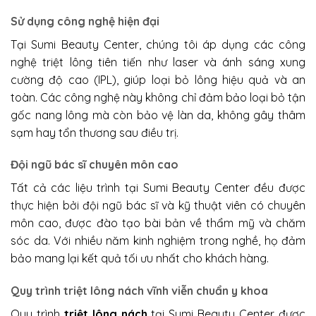
Sử dụng công nghệ hiện đại
Tại Sumi Beauty Center, chúng tôi áp dụng các công
nghệ triệt lông tiên tiến như laser và ánh sáng xung
cường độ cao (IPL), giúp loại bỏ lông hiệu quả và an
toàn. Các công nghệ này không chỉ đảm bảo loại bỏ tận
gốc nang lông mà còn bảo vệ làn da, không gây thâm
sạm hay tổn thương sau điều trị.
Đội ngũ bác sĩ chuyên môn cao
Tất cả các liệu trình tại Sumi Beauty Center đều được
thực hiện bởi đội ngũ bác sĩ và kỹ thuật viên có chuyên
môn cao, được đào tạo bài bản về thẩm mỹ và chăm
sóc da. Với nhiều năm kinh nghiệm trong nghề, họ đảm
bảo mang lại kết quả tối ưu nhất cho khách hàng.
Quy trình triệt lông nách vĩnh viễn chuẩn y khoa
Quy trình
triệt lông nách
tại Sumi Beauty Center được