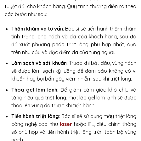
tuyệt đối cho khách hàng. Quy trình thường diễn ra theo
các bước như sau:
Thăm khám và tư vấn
: Bác sĩ sẽ tiến hành thăm khám
tình trạng lông nách và da của khách hàng, sau đó
đề xuất phương pháp triệt lông phù hợp nhất, dựa
trên nhu cầu và đặc điểm da của từng người.
Làm sạch và sát khuẩn
: Trước khi bắt đầu, vùng nách
sẽ được làm sạch kỹ lưỡng để đảm bảo không có vi
khuẩn hay bụi bẩn gây viêm nhiễm sau khi triệt lông.
Thoa gel làm lạnh
: Để giảm cảm giác khó chịu và
tăng hiệu quả triệt lông, một lớp gel làm lạnh sẽ được
thoa lên vùng da trước khi tiến hành.
Tiến hành triệt lông
: Bác sĩ sẽ sử dụng máy triệt lông
công nghệ cao như
laser
hoặc IPL, điều chỉnh thông
số phù hợp và tiến hành triệt lông trên toàn bộ vùng
nách.