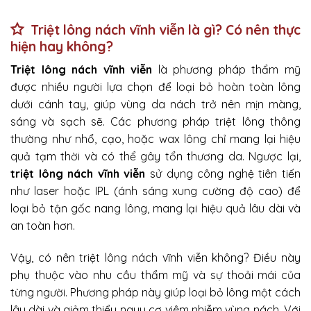
Triệt lông nách vĩnh viễn là gì? Có nên thực
hiện hay không?
Triệt lông nách vĩnh viễn
là phương pháp thẩm mỹ
được nhiều người lựa chọn để loại bỏ hoàn toàn lông
dưới cánh tay, giúp vùng da nách trở nên mịn màng,
sáng và sạch sẽ. Các phương pháp triệt lông thông
thường như nhổ, cạo, hoặc wax lông chỉ mang lại hiệu
quả tạm thời và có thể gây tổn thương da. Ngược lại,
triệt lông nách vĩnh viễn
sử dụng công nghệ tiên tiến
như laser hoặc IPL (ánh sáng xung cường độ cao) để
loại bỏ tận gốc nang lông, mang lại hiệu quả lâu dài và
an toàn hơn.
Vậy, có nên triệt lông nách vĩnh viễn không? Điều này
phụ thuộc vào nhu cầu thẩm mỹ và sự thoải mái của
từng người. Phương pháp này giúp loại bỏ lông một cách
lâu dài và giảm thiểu nguy cơ viêm nhiễm vùng nách. Với