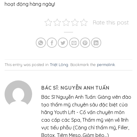
hoạt động hàng ngày!
Rate this post
This entry was posted in
Triệt Lông
. Bookmark the
permalink
.
BÁC SĨ: NGUYỄN ANH TUẤN
Bác Sĩ Nguyễn Anh Tuấn: Giảng viên đào
tạo thẩm mỹ chuyên sâu đặc biệt của
hãng Youth Lift - Cố vấn chuyên môn
cao cấp các Spa, Thẩm mỹ viện về lĩnh
vực tiểu phẫu (Căng chỉ thẩm mỹ, Filler,
Botox, Tiêm Meso..Giảm béo...)