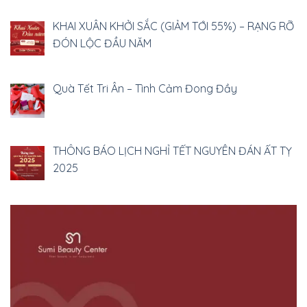
KHAI XUÂN KHỞI SẮC (GIẢM TỚI 55%) – RẠNG RỠ
ĐÓN LỘC ĐẦU NĂM
Quà Tết Tri Ân – Tình Cảm Đong Đầy
THÔNG BÁO LỊCH NGHỈ TẾT NGUYÊN ĐÁN ẤT TỴ
2025