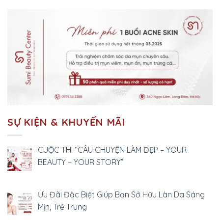
SỰ KIỆN & KHUYẾN MÃI
CUỘC THI “CÂU CHUYỆN LÀM ĐẸP – YOUR
BEAUTY – YOUR STORY”
Ưu Đãi Đặc Biệt Giúp Bạn Sở Hữu Làn Da Sáng
Mịn, Trẻ Trung