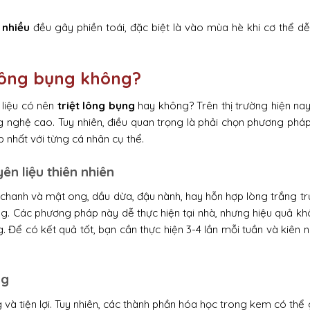
 nhiều
đều gây phiền toái, đặc biệt là vào mùa hè khi cơ thể d
 lông bụng không?
 liệu có nên
triệt lông bụng
hay không? Trên thị trường hiện na
g nghệ cao. Tuy nhiên, điều quan trọng là phải chọn phương phá
ợp nhất với từng cá nhân cụ thể.
ên liệu thiên nhiên
, chanh và mật ong, dầu dừa, đậu nành, hay hỗn hợp lòng trắng t
g. Các phương pháp này dễ thực hiện tại nhà, nhưng hiệu quả k
 Để có kết quả tốt, bạn cần thực hiện 3-4 lần mỗi tuần và kiên 
ng
và tiện lợi. Tuy nhiên, các thành phần hóa học trong kem có thể