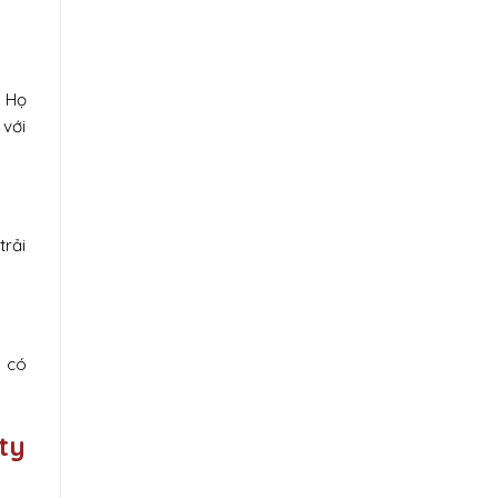
. Họ
 với
trải
n có
ty