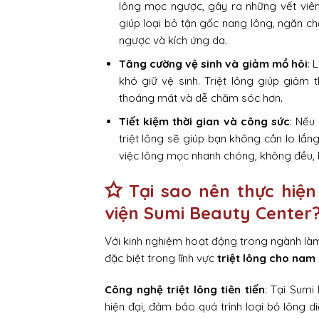
lông mọc ngược, gây ra những vết viêm
giúp loại bỏ tận gốc nang lông, ngăn c
ngược và kích ứng da.
Tăng cường vệ sinh và giảm mồ hôi
: 
khó giữ vệ sinh. Triệt lông giúp giảm 
thoáng mát và dễ chăm sóc hơn.
Tiết kiệm thời gian và công sức
: Nếu
triệt lông sẽ giúp bạn không cần lo lắn
việc lông mọc nhanh chóng, không đều, 
Tại sao nên thực hiện
viện Sumi Beauty Center
Với kinh nghiệm hoạt động trong ngành làm
đặc biệt trong lĩnh vực
triệt lông cho nam 
Công nghệ triệt lông tiên tiến
: Tại Sumi
hiện đại, đảm bảo quá trình loại bỏ lông 