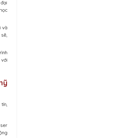
 đại
 mọc
i và
 sẽ,
rình
 với
mỹ
tín,
aser
động