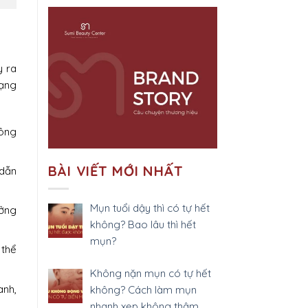
y ra
rạng
lông
BÀI VIẾT MỚI NHẤT
 dẫn
Mụn tuổi dậy thì có tự hết
ưởng
không? Bao lâu thì hết
mụn?
 thể
Không nặn mụn có tự hết
anh,
không? Cách làm mụn
nhanh xẹp không thâm