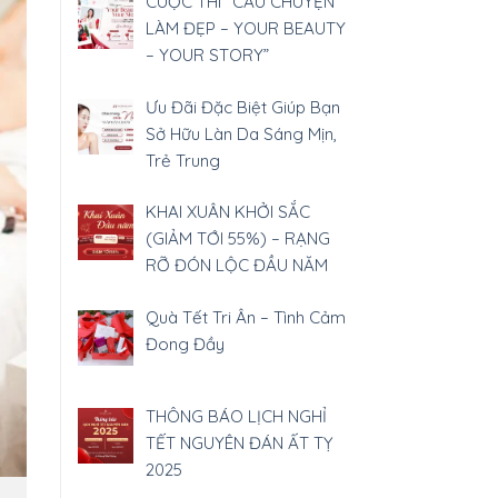
CUỘC THI “CÂU CHUYỆN
LÀM ĐẸP – YOUR BEAUTY
– YOUR STORY”
Ưu Đãi Đặc Biệt Giúp Bạn
Sở Hữu Làn Da Sáng Mịn,
Trẻ Trung
KHAI XUÂN KHỞI SẮC
(GIẢM TỚI 55%) – RẠNG
RỠ ĐÓN LỘC ĐẦU NĂM
Quà Tết Tri Ân – Tình Cảm
Đong Đầy
THÔNG BÁO LỊCH NGHỈ
TẾT NGUYÊN ĐÁN ẤT TỴ
2025