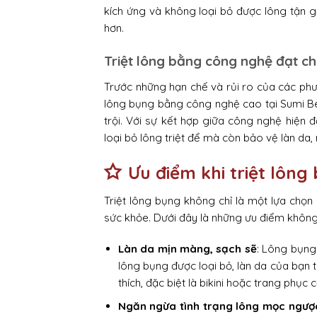
kích ứng và không loại bỏ được lông tận g
hơn.
Triệt lông bằng công nghệ đạt ch
Trước những hạn chế và rủi ro của các phươ
lông bụng bằng công nghệ cao tại Sumi Be
trội. Với sự kết hợp giữa công nghệ hiện đ
loại bỏ lông triệt để mà còn bảo vệ làn da, 
Ưu điểm khi triệt lông
Triệt lông bụng không chỉ là một lựa chọn
sức khỏe. Dưới đây là những ưu điểm không t
Làn da mịn màng, sạch sẽ
: Lông bụng
lông bụng được loại bỏ, làn da của bạn 
thích, đặc biệt là bikini hoặc trang phục c
Ngăn ngừa tình trạng lông mọc ngượ