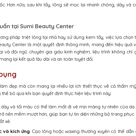
ốc. Hơn nữa, sau khi tẩy, lông sẽ mọc lại nhanh chóng, dày và 
uẩn tại Sumi Beauty Center
ng pháp triệt lông tại nhà hay sử dụng kem tẩy, việc lựa chọn t
auty Center là một quyết định thông minh, mang đến hiệu quả 
ại và đội ngũ chuyên gia giàu kinh nghiệm, liệu trình không chỉ 
mang lại kết quả lâu dài và an toàn tuyệt đối.
 bụng
 làm đẹp mà còn mang lại nhiều lợi ích thiết thực về cả thẩm m
hể bỏ qua khi bạn quyết định thực hiện liệu trình này:
 dày và tối màu có thể làm mất đi vẻ mịn màng tự nhiên của da.
trở nên mềm mượt hơn, giúp bạn tự tin diện những bộ trang phục
ắt xẻ.
c và kích ứng
: Cạo lông hoặc waxing thường xuyên có thể dẫn