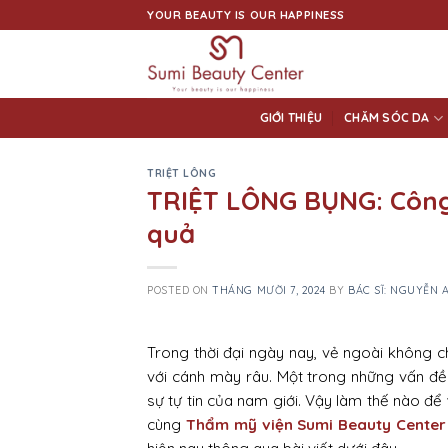
Skip
YOUR BEAUTY IS OUR HAPPINESS
to
content
GIỚI THIỆU
CHĂM SÓC DA
TRIỆT LÔNG
TRIỆT LÔNG BỤNG: Công
quả
POSTED ON
THÁNG MƯỜI 7, 2024
BY
BÁC SĨ: NGUYỄN
Trong thời đại ngày nay, vẻ ngoài không c
với cánh mày râu. Một trong những vấn đề
sự tự tin của nam giới. Vậy làm thế nào để
cùng
Thẩm mỹ viện Sumi Beauty Center