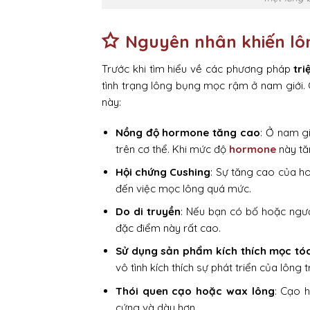
Nguyên nhân khiến lô
Trước khi tìm hiểu về các phương pháp
tri
tình trạng lông bụng mọc rậm ở nam giới. Có
này:
Nồng độ hormone tăng cao
: Ở nam g
trên cơ thể. Khi mức độ
hormone
này tăn
Hội chứng Cushing
: Sự tăng cao của h
đến việc mọc lông quá mức.
Do di truyền
: Nếu bạn có bố hoặc ngườ
đặc điểm này rất cao.
Sử dụng sản phẩm kích thích mọc tó
vô tình kích thích sự phát triển của lông
Thói quen cạo hoặc wax lông
: Cạo 
cứng và dày hơn.