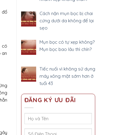
ễ đổ
Cách nặn mụn bọc bị chai
cứng dưới da không để lại
sẹo
Mụn bọc có tự xẹp không?
y có
Mụn bọc bao lâu thì chín?
p an
Tiếc nuối vì không sử dụng
máy xông mặt sớm hơn ở
tuổi 43
rứng
hông
ĐĂNG KÝ ƯU ĐÃI
nhẫn
 gây