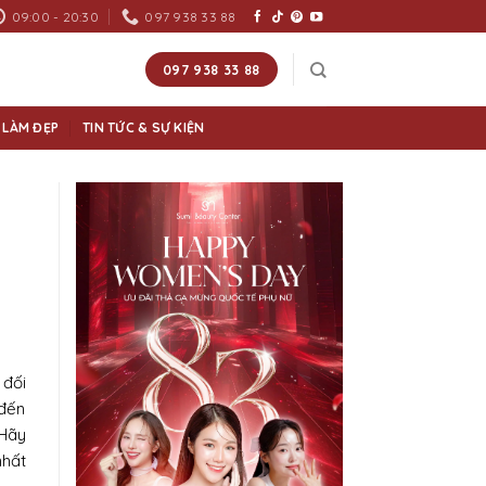
09:00 - 20:30
097 938 33 88
097 938 33 88
 LÀM ĐẸP
TIN TỨC & SỰ KIỆN
 đối
 đến
 Hãy
nhất