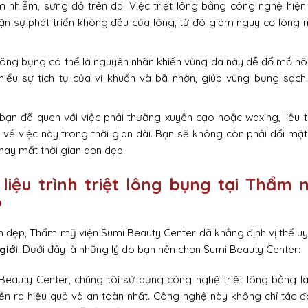
 nhiễm, sưng đỏ trên da. Việc triệt lông bằng công nghệ hiện
hặn sự phát triển không đều của lông, từ đó giảm nguy cơ lông
Lông bụng có thể là nguyên nhân khiến vùng da này dễ đổ mồ hô
thiểu sự tích tụ của vi khuẩn và bã nhờn, giúp vùng bụng sạch
 bạn đã quen với việc phải thường xuyên cạo hoặc waxing, liệu t
g về việc này trong thời gian dài. Bạn sẽ không còn phải đối mặt
hay mất thời gian dọn dẹp.
 liệu trình triệt lông bụng tại Thẩm 
?
 đẹp, Thẩm mỹ viện Sumi Beauty Center đã khẳng định vị thế uy 
giới
. Dưới đây là những lý do bạn nên chọn Sumi Beauty Center:
 Beauty Center, chúng tôi sử dụng công nghệ triệt lông bằng l
diễn ra hiệu quả và an toàn nhất. Công nghệ này không chỉ tác 