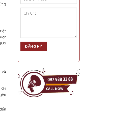
cứng
riệt
vượt
giúp
ỹ và
 Khi
 yêu
 đến