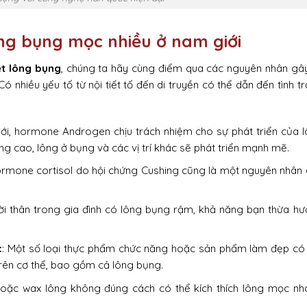
ng bụng mọc nhiều ở nam giới
ệt lông bụng
, chúng ta hãy cùng điểm qua các nguyên nhân gâ
 nhiều yếu tố từ nội tiết tố đến di truyền có thể dẫn đến tình t
iới, hormone Androgen chịu trách nhiệm cho sự phát triển của 
g cao, lông ở bụng và các vị trí khác sẽ phát triển mạnh mẽ.
ormone cortisol do hội chứng Cushing cũng là một nguyên nhân
i thân trong gia đình có lông bụng rậm, khả năng bạn thừa h
c
: Một số loại thực phẩm chức năng hoặc sản phẩm làm đẹp có
 trên cơ thể, bao gồm cả lông bụng.
hoặc wax lông không đúng cách có thể kích thích lông mọc nh