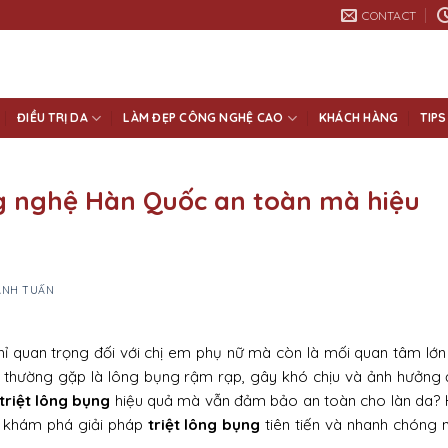
CONTACT
ĐIỀU TRỊ DA
LÀM ĐẸP CÔNG NGHỆ CAO
KHÁCH HÀNG
TIPS
 nghệ Hàn Quốc an toàn mà hiệu
 ANH TUẤN
hỉ quan trọng đối với chị em phụ nữ mà còn là mối quan tâm lớn
 thường gặp là lông bụng rậm rạp, gây khó chịu và ảnh hưởng
triệt lông bụng
hiệu quả mà vẫn đảm bảo an toàn cho làn da?
khám phá giải pháp
triệt lông bụng
tiên tiến và nhanh chóng 