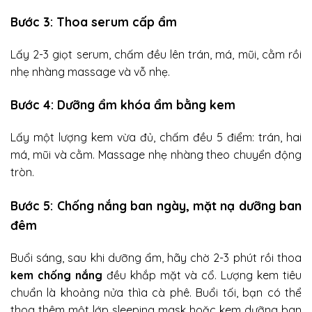
Bước 3: Thoa serum cấp ẩm
Lấy 2-3 giọt serum, chấm đều lên trán, má, mũi, cằm rồi
nhẹ nhàng massage và vỗ nhẹ.
Bước 4: Dưỡng ẩm khóa ẩm bằng kem
Lấy một lượng kem vừa đủ, chấm đều 5 điểm: trán, hai
má, mũi và cằm. Massage nhẹ nhàng theo chuyển động
tròn.
Bước 5: Chống nắng ban ngày, mặt nạ dưỡng ban
đêm
Buổi sáng, sau khi dưỡng ẩm, hãy chờ 2-3 phút rồi thoa
kem chống nắng
đều khắp mặt và cổ. Lượng kem tiêu
chuẩn là khoảng nửa thìa cà phê. Buổi tối, bạn có thể
thoa thêm một lớp sleeping mask hoặc kem dưỡng ban