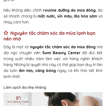
Nếu không điều chỉnh
routine dưỡng da mùa đông
, da
sẽ nhanh chóng bị
mất nước, xỉn màu, lão hóa sớm
và
nhạy cảm hơn.
Nguyên tắc chăm sóc da mùa lạnh bạn
nên nhớ
Đây là một số
nguyên tắc chăm sóc da mùa đông
mà
đội ngũ chuyên viên
Sumi Beauty Center
đã đúc kết
trong suốt nhiều năm làm việc với hàng nghìn khách
hàng. Những bí quyết nhỏ này có thể giúp bạn duy trì làn
da luôn
ẩm mịn, căng bóng
ngay cả khi thời tiết khô
lạnh nhất.
Làm sạch da nhẹ nhàng