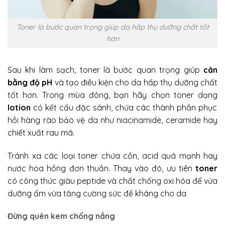
Toner là bước quan trọng giúp da hấp thụ dưỡng chất tốt
hơn
Sau khi làm sạch, toner là bước quan trọng giúp
cân
bằng độ pH
và tạo điều kiện cho da hấp thụ dưỡng chất
tốt hơn. Trong mùa đông, bạn hãy chọn toner dạng
lotion
có kết cấu đặc sánh, chứa các thành phần phục
hồi hàng rào bảo vệ da như niacinamide, ceramide hay
chiết xuất rau má.
Tránh xa các loại toner chứa cồn, acid quá mạnh hay
nước hoa hồng đơn thuần. Thay vào đó, ưu tiên
toner
có công thức giàu peptide và chất chống oxi hóa để vừa
dưỡng ẩm vừa tăng cường sức đề kháng cho da
Đừng quên kem chống nắng