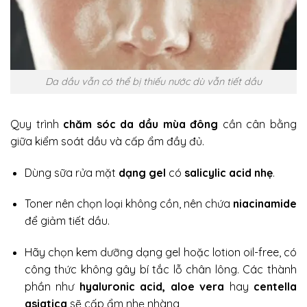
Da dầu vẫn có thể bị thiếu nước dù vẫn tiết dầu
Quy trình
chăm sóc da dầu mùa đông
cần cân bằng
giữa kiểm soát dầu và cấp ẩm đầy đủ.
Dùng sữa rửa mặt
dạng gel
có
salicylic acid nhẹ
.
Toner nên chọn loại không cồn, nên
chứa
niacinamide
để giảm tiết dầu.
Hãy chọn kem dưỡng dạng gel hoặc lotion oil-free, có
công thức không gây bí tắc lỗ chân lông. Các thành
phần như
hyaluronic acid, aloe vera
hay
centella
asiatica
sẽ cấp ẩm nhẹ nhàng