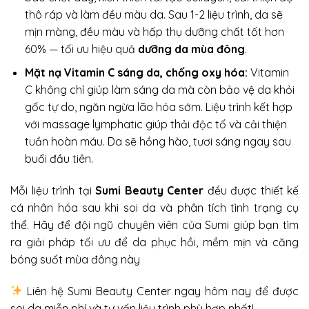
thô ráp và làm đều màu da. Sau 1-2 liệu trình, da sẽ
mịn màng, đều màu và hấp thụ dưỡng chất tốt hơn
60% — tối ưu hiệu quả
dưỡng da mùa đông
.
Mặt nạ Vitamin C sáng da, chống oxy hóa:
Vitamin
C không chỉ giúp làm sáng da mà còn bảo vệ da khỏi
gốc tự do, ngăn ngừa lão hóa sớm. Liệu trình kết hợp
với massage lymphatic giúp thải độc tố và cải thiện
tuần hoàn máu. Da sẽ hồng hào, tươi sáng ngay sau
buổi đầu tiên.
Mỗi liệu trình tại
Sumi Beauty Center
đều được thiết kế
cá nhân hóa sau khi soi da và phân tích tình trạng cụ
thể. Hãy để đội ngũ chuyên viên của Sumi giúp bạn tìm
ra giải pháp tối ưu để da phục hồi, mềm mịn và căng
bóng suốt mùa đông này
Liên hệ Sumi Beauty Center ngay hôm nay để được
soi da miễn phí và tư vấn liệu trình phù hợp nhất!