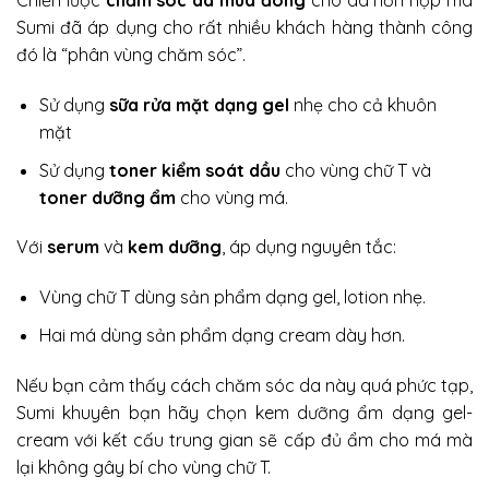
Chiến lược
chăm sóc da mùa đông
cho da hỗn hợp mà
Sumi đã áp dụng cho rất nhiều khách hàng thành công
đó là “phân vùng chăm sóc”.
Sử dụng
sữa rửa mặt dạng gel
nhẹ cho cả khuôn
mặt
Sử dụng
toner kiểm soát dầu
cho vùng chữ T và
toner dưỡng ẩm
cho vùng má.
Với
serum
và
kem dưỡng
, áp dụng nguyên tắc:
Vùng chữ T dùng sản phẩm dạng gel, lotion nhẹ.
Hai má dùng sản phẩm dạng cream dày hơn.
Nếu bạn cảm thấy cách chăm sóc da này quá phức tạp,
Sumi khuyên bạn hãy chọn kem dưỡng ẩm dạng gel-
cream với kết cấu trung gian sẽ cấp đủ ẩm cho má mà
lại không gây bí cho vùng chữ T.