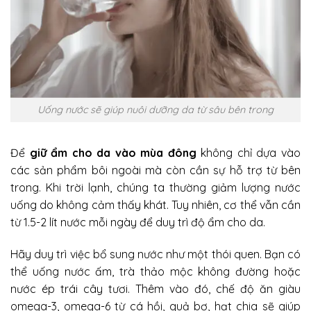
Uống nước sẽ giúp nuôi dưỡng da từ sâu bên trong
Để
giữ ẩm cho da vào mùa đông
không chỉ dựa vào
các sản phẩm bôi ngoài mà còn cần sự hỗ trợ từ bên
trong. Khi trời lạnh, chúng ta thường giảm lượng nước
uống do không cảm thấy khát. Tuy nhiên, cơ thể vẫn cần
từ 1.5-2 lít nước mỗi ngày để duy trì độ ẩm cho da.
Hãy duy trì việc bổ sung nước như một thói quen.
Bạn có
thể uống nước ấm, trà thảo mộc không đường hoặc
nước ép trái cây tươi. Thêm vào đó, chế độ ăn giàu
omega-3, omega-6 từ cá hồi, quả bơ, hạt chia sẽ giúp