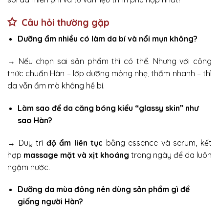
Câu hỏi thường gặp
Dưỡng ẩm nhiều có làm da bí và nổi mụn không?
→ Nếu chọn sai sản phẩm thì có thể. Nhưng với công
thức chuẩn Hàn – lớp dưỡng mỏng nhẹ, thấm nhanh – thì
da vẫn ẩm mà không hề bí.
Làm sao để da căng bóng kiểu “glassy skin” như
sao Hàn?
→ Duy trì
độ ẩm liên tục
bằng essence và serum, kết
hợp
massage mặt và xịt khoáng
trong ngày để da luôn
ngậm nước.
Dưỡng da mùa đông nên dùng sản phẩm gì để
giống người Hàn?