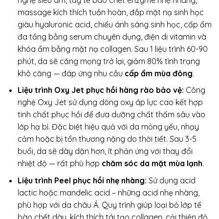
massage kích thích tuần hoàn, đắp mặt nạ sinh học
giàu hyaluronic acid, chiếu ánh sáng sinh học, cấp ẩm
đa tầng bằng serum chuyên dụng, điện di vitamin và
khóa ẩm bằng mặt nạ collagen. Sau 1 liệu trình 60-90
phút, da sẽ căng mọng trở lại, giảm 80% tình trạng
khô căng — đáp ứng nhu cầu
cấp ẩm mùa đông
.
Liệu trình Oxy Jet phục hồi hàng rào bảo vệ:
Công
nghệ Oxy Jet sử dụng dòng oxy áp lực cao kết hợp
tinh chất phục hồi để đưa dưỡng chất thấm sâu vào
lớp hạ bì. Đặc biệt hiệu quả với da mỏng yếu, nhạy
cảm hoặc bị tổn thương nặng do thời tiết. Sau 3-5
buổi, da sẽ dày dặn hơn, ít phản ứng với thay đổi
nhiệt độ — rất phù hợp
chăm sóc da mặt mùa lạnh
.
Liệu trình Peel phục hồi nhẹ nhàng:
Sử dụng acid
lactic hoặc mandelic acid – những acid nhẹ nhàng,
phù hợp với da châu Á. Quy trình giúp loại bỏ lớp tế
bào chết dày, kích thích tái tạo collagen, cải thiện độ