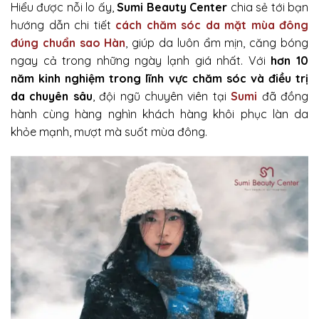
Hiểu được nỗi lo ấy,
Sumi Beauty Center
chia sẻ tới bạn
hướng dẫn chi tiết
cách chăm sóc da mặt mùa
đông
đúng chuẩn sao Hàn
, giúp da luôn ẩm mịn, căng bóng
ngay cả trong những ngày lạnh giá nhất. Với
hơn 10
năm kinh nghiệm trong lĩnh vực chăm sóc và điều trị
da chuyên sâu
, đội ngũ chuyên viên tại
Sumi
đã đồng
hành cùng hàng nghìn khách hàng khôi phục làn da
khỏe mạnh, mượt mà suốt mùa đông.