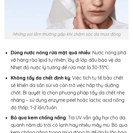
Những sai lầm thường gặp khi chăm sóc da mùa đông
Dùng nước nóng rửa mặt quá nhiều
: Nước nóng phá
vỡ hàng rào lipid tự nhiên, lấy đi lớp dầu bảo vệ da.
Nhiệt độ nước lý tưởng để rửa mặt là 30-35°C.
Không tẩy da chết định kỳ
: Việc tích tụ tế bào chết
sẽ khiến da sần sùi và cản trở việc hấp thụ dưỡng
chất. Bí quyết là chọn phương pháp tẩy da chết nhẹ
nhàng – sử dụng enzyme peel hoặc lactic acid nồng
độ thấp, 1-2 lần/tuần.
Bỏ qua kem chống nắng
: Tia UV vẫn gây hại cho da
quanh năm dù trời có lạnh hay nhiều mây mù. Bỏ qua
kem chống nắng trong mùa đông là để da bị lão hóa