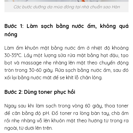
Các bước dưỡng da mùa đông tại nhà chuẩn sao Hàn
Bước 1: Làm sạch bằng nước ấm, không quá
nóng
Làm ẩm khuôn mặt bằng nước ấm ở nhiệt độ khoảng
30-35°C. Lấy một lượng sữa rửa mặt bằng hạt đậu, tạo
bọt và massage nhẹ nhàng lên mặt theo chuyển động
tròn trong 30-60 giây. Rửa sạch bằng nước ấm, sau đó
xối lại bằng nước mát để se khít lỗ chân lông.
Bước 2: Dùng toner phục hồi
Ngay sau khi làm sạch trong vòng 60 giây, thoa toner
để cân bằng độ pH. Đổ toner ra lòng bàn tay, chà ấm
rồi nhẹ nhàng vỗ lên khuôn mặt theo hướng từ trong ra
ngoài, từ dưới lên trên.