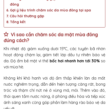
đông
Gợi ý liệu trình chăm sóc da mùa đông tại spa
Câu hỏi thường gặp
Tổng kết
Vì sao cần chăm sóc da mặt mùa đông
đúng cách?
Khi nhiệt độ giảm xuống dưới 15°C, các tuyến bã nhờn
hoạt động chậm lại, giảm tiết lớp dầu tự nhiên bảo vệ
da. Độ ẩm bề mặt vì thế
bốc hơi nhanh hơn tới 30%
so
với mùa hè.
Không khí khô hanh với độ ẩm thấp khiến làn da mất
nước nghiêm trọng, dẫn đến hiện tượng căng rát, bong
tróc và thậm chí nứt nẻ ở vùng má, môi. Thêm vào đó,
thói quen tắm nước nóng, ở phòng điều hòa và tiếp xúc
ánh sáng xanh cũng góp phần làm hàng rào bảo vệ da
yếu đi.