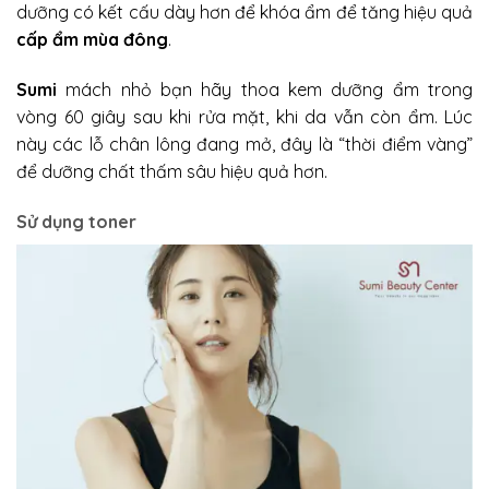
dưỡng có kết cấu dày hơn để khóa ẩm để tăng hiệu quả
cấp ẩm mùa đông
.
Sumi
mách nhỏ bạn hãy
thoa kem dưỡng ẩm trong
vòng 60 giây sau khi rửa mặt, khi da vẫn còn ẩm. Lúc
này các lỗ chân lông đang mở, đây là “thời điểm vàng”
để dưỡng chất thấm sâu hiệu quả hơn.
Sử dụng toner