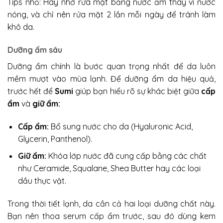
Tips nhỏ: Hãy nhớ r
ửa mặt bằng nước ấm thay vì nước
nóng, và chỉ nên rửa mặt 2 lần mỗi ngày để tránh làm
khô da.
Dưỡng ẩm sâu
Dưỡng ẩm chính là bước quan trọng nhất để da luôn
mềm mượt vào mùa lạnh. Để dưỡng ẩm da hiệu quả,
trước hết để
Sumi
giúp bạn hiểu rõ sự khác biệt giữa
cấp
ẩm
và
giữ ẩm:
Cấp ẩm:
Bổ sung nước cho da (Hyaluronic Acid,
Glycerin, Panthenol).
Giữ ẩm:
K
hóa lớp nước đã cung cấp bằng các chất
như Ceramide, Squalane, Shea Butter hay các loại
dầu thực vật.
Trong thời tiết lạnh, da cần cả hai loại dưỡng chất này.
Bạn nên thoa serum cấp ẩm trước, sau đó dùng kem