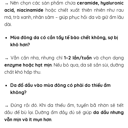
→ Nên chọn các sản phẩm chứa
ceramide, hyaluronic
acid, niacinamide
hoặc chiết xuất thiên nhiên như rau
má, trà xanh, nhân sâm – giúp phục hồi da và giữ ẩm lâu
dài.
Mùa đông da có cần tẩy tế bào chết không, sợ bị
khô hơn?
→ Vẫn cần nha, nhưng chỉ
1–2 lần/tuần
và chọn dạng
enzyme hoặc hạt mịn
. Nếu bỏ qua, da sẽ sần sùi, dưỡng
chất khó hấp thu.
Da đổ dầu vào mùa đông có phải do thiếu ẩm
không?
→ Đúng rồi đó. Khi da thiếu ẩm, tuyến bã nhờn sẽ tiết
dầu để bù lại. Dưỡng ẩm đầy đủ sẽ giúp
da dầu nhưng
vẫn mịn và ít mụn hơn
.