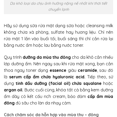
Da khô loại da chịu ảnh hưởng nặng nề nhất khi thời tiết
chuyển lạnh
Hãy sử dụng sữa rửa mặt
dạng sữa hoặc cleansing milk
không chứa xà phòng, sulfate hay hương liệu. Chỉ nên
rửa mặt 1 lần vào buổi tối, buổi sáng thì chỉ cần rửa lại
bằng nước ấm hoặc lau bằng nước toner.
Quy trình
dưỡng da mùa thu đông
cho da khô cần nhiều
lớp dưỡng ẩm. Nên ngay sau khi rửa mặt xong, bạn cần
thoa ngay toner dạng
essence
giàu
ceramide
, sau đó
là
serum cấp ẩm chứa hyaluronic acid.
Tiếp theo, sử
dụng
tinh dầu dưỡng (facial oil) chứa squalane
hoặc
argan oil.
Bước cuối cùng, khóa tất cả bằng kem dưỡng
ẩm dày có kết cấu rich cream, bảo đảm
cấp ẩm mùa
đông
đủ sâu cho làn da nhạy cảm.
Cách chăm sóc da hỗn hợp vào mùa thu – đông