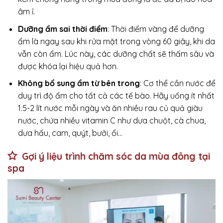
âm ỉ.
Dưỡng ẩm sai thời điểm
: Thời điểm vàng để dưỡng
ẩm là ngay sau khi rửa mặt trong vòng 60 giây, khi da
vẫn còn ẩm. Lúc này, các dưỡng chất sẽ thấm sâu và
được khóa lại hiệu quả hơn.
Không bổ sung ẩm từ bên trong
: Cơ thể cần nước để
duy trì độ ẩm cho tất cả các tế bào. Hãy uống ít nhất
1.5-2 lít nước mỗi ngày và ăn nhiều rau củ quả giàu
nước, chứa nhiều vitamin C như dưa chuột, cà chua,
dưa hấu, cam, quýt, bưởi, ổi…
Gợi ý liệu trình chăm sóc da mùa đông tại
spa