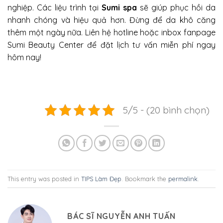
nghiệp. Các liệu trình tại
Sumi spa
sẽ giúp phục hồi da
nhanh chóng và hiệu quả hơn
.
Đừng để da khô căng
thêm một ngày nữa. Liên hệ hotline hoặc inbox fanpage
Sumi Beauty Center để đặt lịch tư vấn miễn phí ngay
hôm nay!
5/5 - (20 bình chọn)
This entry was posted in
TIPS Làm Đẹp
. Bookmark the
permalink
.
BÁC SĨ NGUYỄN ANH TUẤN