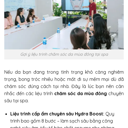
Gợi ý liệu trình chăm sóc da mùa đông tại spa
Nếu da bạn đang trong tình trạng khô căng nghiêm
trọng, bong tróc nhiều hoặc mất đi sự mềm mại dù đã
chăm sóc đúng cách tại nhà. Đây là lúc bạn nên cân
nhắc đến các liệu trình
chăm sóc da mùa đông
chuyên
sâu tại spa.
Liệu trình cấp ẩm chuyên sâu Hydra Boost:
Quy
trình bao gồm 8 bước – làm sạch sâu bằng công
nghệ siêu âm, tẩy tế bào chết enzyme nhẹ nhàng,