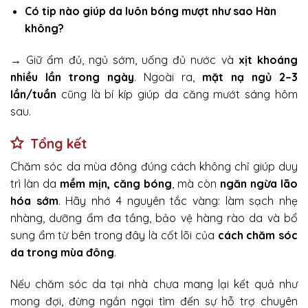
Có tip nào giúp da luôn bóng mượt như sao Hàn
không?
→ Giữ ẩm đủ, ngủ sớm, uống đủ nước và
xịt khoáng
nhiều lần trong ngày
. Ngoài ra,
mặt nạ ngủ 2–3
lần/tuần
cũng là bí kíp giúp da căng mướt sáng hôm
sau.
Tổng kết
Chăm sóc da mùa đông đúng cách không chỉ giúp duy
trì làn da
mềm mịn, căng bóng
, mà còn
ngăn ngừa lão
hóa sớm
. Hãy nhớ 4 nguyên tắc vàng:
làm sạch nhẹ
nhàng, dưỡng ẩm đa tầng, bảo vệ hàng rào da và bổ
sung ẩm từ bên trong đây là cốt lõi của
cách chăm sóc
da trong mùa đông
.
Nếu chăm sóc da tại nhà chưa mang lại kết quả như
mong đợi, đừng ngần ngại tìm đến sự hỗ trợ chuyên