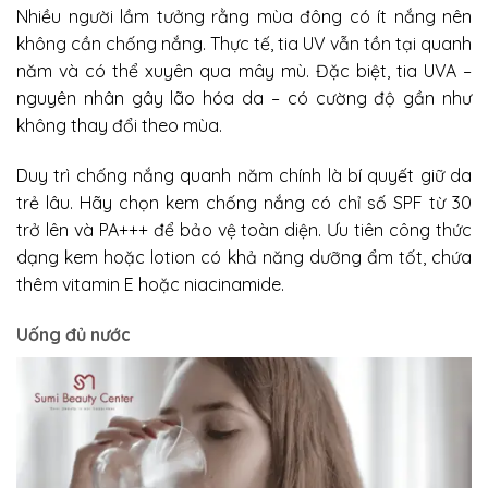
Nhiều người lầm tưởng rằng mùa đông có ít nắng nên
không cần chống nắng. Thực tế, tia UV vẫn tồn tại quanh
năm và có thể xuyên qua mây mù. Đặc biệt, tia UVA –
nguyên nhân gây lão hóa da – có cường độ gần như
không thay đổi theo mùa.
Duy trì chống nắng quanh năm chính là bí quyết giữ da
trẻ lâu.
Hãy chọn kem chống nắng có chỉ số SPF từ 30
trở lên và PA+++ để bảo vệ toàn diện. Ưu tiên công thức
dạng kem hoặc lotion có khả năng dưỡng ẩm tốt, chứa
thêm vitamin E hoặc niacinamide.
Uống đủ nước