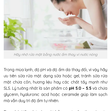
Hãy nhớ rửa mặt bằng nước ấm thay vì nước nóng
Trong mùa lạnh, độ pH và độ ẩm da thay đổi, vì vậy hãy
ưu tiên sữa rửa mặt dạng sữa hoặc gel, tránh sữa rửa
mặt chứa cồn, hương liệu hay các chất tẩy mạnh như
SLS. Lý tưởng nhất là sản phẩm có
pH 5.0 – 5.5
và chứa
glycerin, hyaluronic acid hoặc ceramide giúp làm sạch
mà vẫn duy trì độ ẩm tự nhiên.