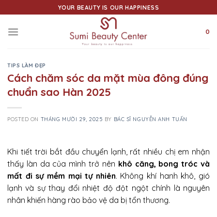
Skip
YOUR BEAUTY IS OUR HAPPINESS
to
content
0
TIPS LÀM ĐẸP
Cách chăm sóc da mặt mùa đông đúng
chuẩn sao Hàn 2025
POSTED ON
THÁNG MƯỜI 29, 2025
BY
BÁC SĨ NGUYỄN ANH TUẤN
Khi tiết trời bắt đầu chuyển lạnh, rất nhiều chị em nhận
thấy làn da của mình trở nên
khô căng, bong tróc và
mất đi sự mềm mại tự nhiên
. Không khí hanh khô, gió
lạnh và sự thay đổi nhiệt độ đột ngột chính là nguyên
nhân khiến hàng rào bảo vệ da bị tổn thương.