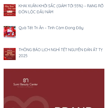
KHAI XUÂN KHỞI SẮC (GIẢM TỚI 55%) – RẠNG RỠ
ĐÓN LỘC ĐẦU NĂM
Quà Tết Tri Ân – Tình Cảm Đong Đầy
THÔNG BÁO LỊCH NGHỈ TẾT NGUYÊN ĐÁN ẤT TỴ
2025