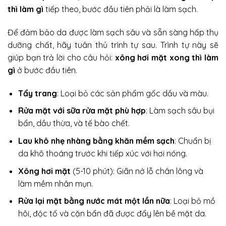
thì làm gì
tiếp theo, bước đầu tiên phải là làm sạch.
Để đảm bảo da được làm sạch sâu và sẵn sàng hấp thụ
dưỡng chất, hãy tuân thủ trình tự sau. Trình tự này sẽ
giúp bạn trả lời cho câu hỏi:
xông hơi mặt xong thì làm
gì
ở bước đầu tiên.
Tẩy trang
: Loại bỏ các sản phẩm gốc dầu và màu.
Rửa mặt với sữa rửa mặt phù hợp
: Làm sạch sâu bụi
bẩn, dầu thừa, và tế bào chết.
Lau khô nhẹ nhàng bằng khăn mềm sạch
: Chuẩn bị
da khô thoáng trước khi tiếp xúc với hơi nóng.
Xông hơi mặt
(5-10 phút): Giãn nở lỗ chân lông và
làm mềm nhân mụn.
Rửa lại mặt bằng nước mát một lần nữa
: Loại bỏ mồ
hôi, độc tố và cặn bẩn đã được đẩy lên bề mặt da.