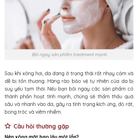
Bôi ngay sản phẩm treatment mạnh
Sau khi xông hơi, da đang ở trạng thái rất nhạy cảm và
dễ bị tổn thương. Hàng rào bảo vệ tự nhiên của da bị
suy yếu tạm thời. Nếu bạn bôi ngay các sản phẩm có
thành phần hoạt tính mạnh, chúng sẽ thẩm thấu quá
sâu và nhanh vào da, gây ra tình trạng kích ứng, đỏ rát,
bong tróc và viêm nhiễm.
Câu hỏi thường gặp
Nên xông mặt bao lâu một lần?