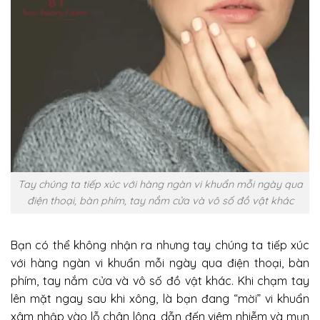
Tay chúng ta tiếp xúc với hàng ngàn vi khuẩn mỗi ngày qua
điện thoại, bàn phím, tay nắm cửa và vô số đồ vật khác
Bạn có thể không nhận ra nhưng tay chúng ta tiếp xúc
với hàng ngàn vi khuẩn mỗi ngày qua điện thoại, bàn
phím, tay nắm cửa và vô số đồ vật khác. Khi chạm tay
lên mặt ngay sau khi xông, là bạn đang “mời” vi khuẩn
xâm nhập vào lỗ chân lông, dẫn đến viêm nhiễm và mụn