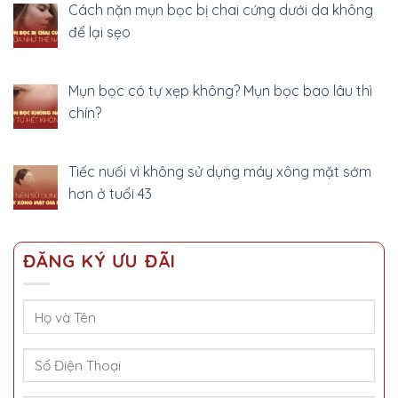
Cách nặn mụn bọc bị chai cứng dưới da không
để lại sẹo
Mụn bọc có tự xẹp không? Mụn bọc bao lâu thì
chín?
Tiếc nuối vì không sử dụng máy xông mặt sớm
hơn ở tuổi 43
ĐĂNG KÝ ƯU ĐÃI