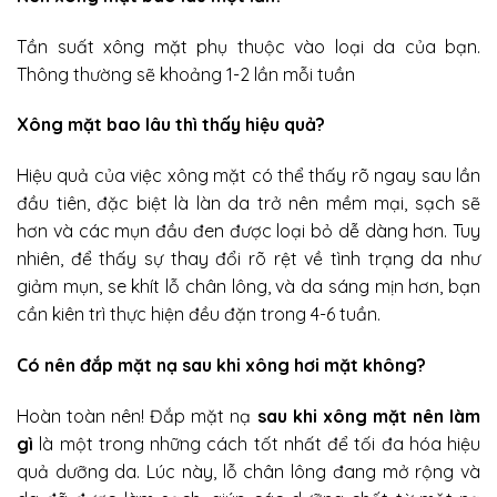
Tần suất xông mặt phụ thuộc vào loại da của bạn.
Thông thường sẽ khoảng
1-2 lần mỗi tuần
Xông mặt bao lâu thì thấy hiệu quả?
Hiệu quả của việc xông mặt có thể thấy rõ ngay sau lần
đầu tiên, đặc biệt là làn da trở nên mềm mại, sạch sẽ
hơn và các mụn đầu đen được loại bỏ dễ dàng hơn. Tuy
nhiên, để thấy sự thay đổi rõ rệt về tình trạng da như
giảm mụn, se khít lỗ chân lông, và da sáng mịn hơn, bạn
cần kiên trì thực hiện đều đặn trong 4-6 tuần.
Có nên đắp mặt nạ sau khi xông hơi mặt không?
Hoàn toàn nên! Đắp mặt nạ
sau khi xông mặt nên làm
gì
là một trong những cách tốt nhất để tối đa hóa hiệu
quả dưỡng da. Lúc này, lỗ chân lông đang mở rộng và