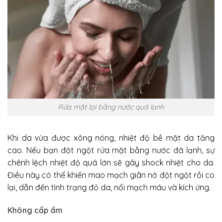
Rửa mặt lại bằng nước quá lạnh
Khi da vừa được xông nóng, nhiệt độ bề mặt da tăng
cao. Nếu bạn đột ngột rửa mặt bằng nước đá lạnh, sự
chênh lệch nhiệt độ quá lớn sẽ gây shock nhiệt cho da.
Điều này có thể khiến mao mạch giãn nở đột ngột rồi co
lại, dẫn đến tình trạng đỏ da, nổi mạch máu và kích ứng.
Không cấp ẩm