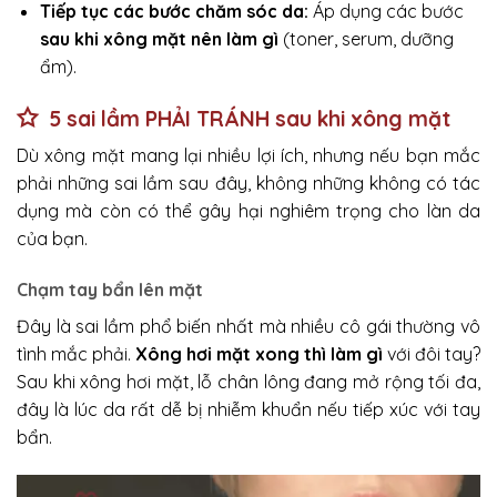
Tiếp tục các bước chăm sóc da:
Áp dụng các bước
sau khi xông mặt nên làm gì
(toner, serum, dưỡng
ẩm).
5 sai lầm PHẢI TRÁNH sau khi xông mặt
Dù xông mặt mang lại nhiều lợi ích, nhưng nếu bạn mắc
phải những sai lầm sau đây, không những không có tác
dụng mà còn có thể gây hại nghiêm trọng cho làn da
của bạn.
Chạm tay bẩn lên mặt
Đây là sai lầm phổ biến nhất mà nhiều cô gái thường vô
tình mắc phải.
Xông hơi mặt xong thì làm gì
với đôi tay?
Sau khi xông hơi mặt, lỗ chân lông đang mở rộng tối đa,
đây là lúc da rất dễ bị nhiễm khuẩn nếu tiếp xúc với tay
bẩn.