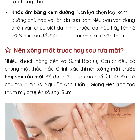
tập trung cho da
Khóa ẩm bằng kem dưỡng:
Nên lựa chọn loại kem
dưỡng phù hợp với làn da của bạn. Nếu bạn vẫn đang
phân vân chưa biết da mình thuộc loại nào hãy liên hệ
với Sumi spa để được các chuyên gia tư vấn thêm.
Nên xông mặt trước hay sau rửa mặt?
Nhiều khách hàng đến với Sumi Beauty Center đều có
chung một thắc mắc: Chính xác thì nên
xông mặt trước
hay sau rửa mặt
để đạt hiệu quả cao nhất? Dưới đây là
câu trả lời từ Bs. Nguyễn Anh Tuấn – Giảng viên đào tạo
thẩm mỹ chuyên sâu tại Sumi.