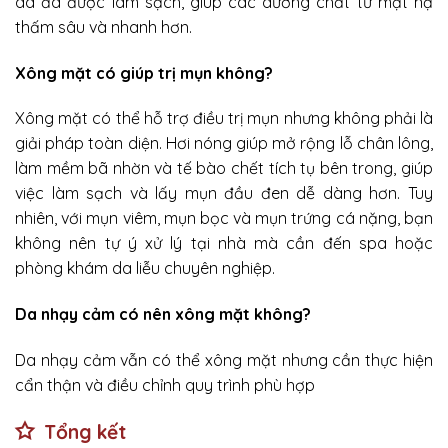
da đã được làm sạch, giúp các dưỡng chất từ mặt nạ
thấm sâu và nhanh hơn.
Xông mặt có giúp trị mụn không?
Xông mặt có thể hỗ trợ điều trị mụn nhưng không phải là
giải pháp toàn diện. Hơi nóng giúp mở rộng lỗ chân lông,
làm mềm bã nhờn và tế bào chết tích tụ bên trong, giúp
việc làm sạch và lấy mụn đầu đen dễ dàng hơn. Tuy
nhiên, với mụn viêm, mụn bọc và mụn trứng cá nặng, bạn
không nên tự ý xử lý tại nhà mà cần đến spa hoặc
phòng khám da liễu chuyên nghiệp.
Da nhạy cảm có nên xông mặt không?
Da nhạy cảm vẫn có thể xông mặt nhưng cần thực hiện
cẩn thận và điều chỉnh quy trình phù hợp
Tổng kết