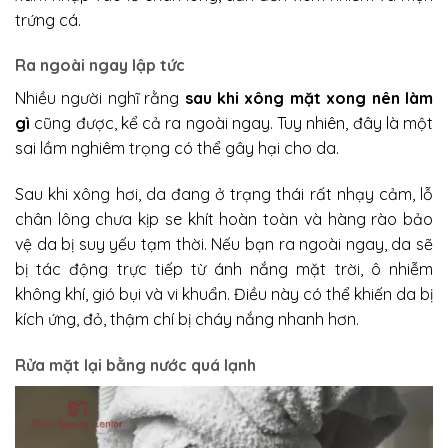
trứng cá.
Ra ngoài ngay lập tức
Nhiều người nghĩ rằng
sau khi xông mặt xong nên làm
gì
cũng được, kể cả ra ngoài ngay. Tuy nhiên, đây là một
sai lầm nghiêm trọng có thể gây hại cho da.
Sau khi xông hơi, da đang ở trạng thái rất nhạy cảm, lỗ
chân lông chưa kịp se khít hoàn toàn và hàng rào bảo
vệ da bị suy yếu tạm thời. Nếu bạn ra ngoài ngay, da sẽ
bị tác động trực tiếp từ ánh nắng mặt trời, ô nhiễm
không khí, gió bụi và vi khuẩn. Điều này có thể khiến da bị
kích ứng, đỏ, thậm chí bị cháy nắng nhanh hơn.
Rửa mặt lại bằng nước quá lạnh