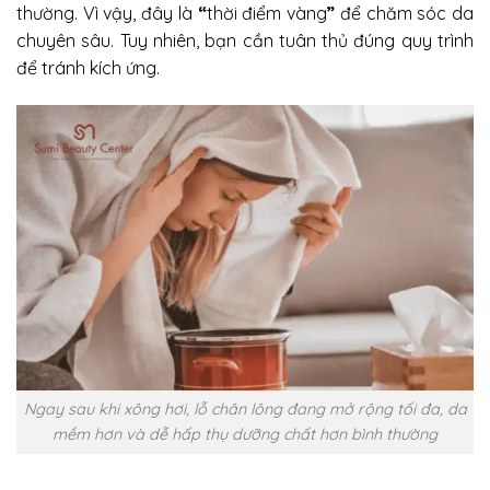
thường. Vì vậy, đây là
“
thời điểm vàng
”
để chăm sóc da
chuyên sâu. Tuy nhiên, bạn cần tuân thủ đúng quy trình
để tránh kích ứng.
Ngay sau khi xông hơi, lỗ chân lông đang mở rộng tối đa, da
mềm hơn và dễ hấp thụ dưỡng chất hơn bình thường