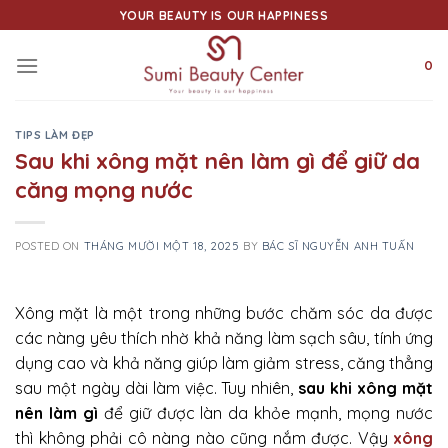
Skip
YOUR BEAUTY IS OUR HAPPINESS
to
content
0
TIPS LÀM ĐẸP
Sau khi xông mặt nên làm gì để giữ da
căng mọng nước
POSTED ON
THÁNG MƯỜI MỘT 18, 2025
BY
BÁC SĨ NGUYỄN ANH TUẤN
Xông mặt là một trong những bước chăm sóc da được
các nàng yêu thích nhờ khả năng làm sạch sâu, tính ứng
dụng cao và khả năng giúp làm giảm stress, căng thẳng
sau một ngày dài làm việc. Tuy nhiên,
sau khi xông mặt
nên làm gì
để giữ được làn da khỏe mạnh, mọng nước
thì không phải cô nàng nào cũng nắm được.
Vậy
xông