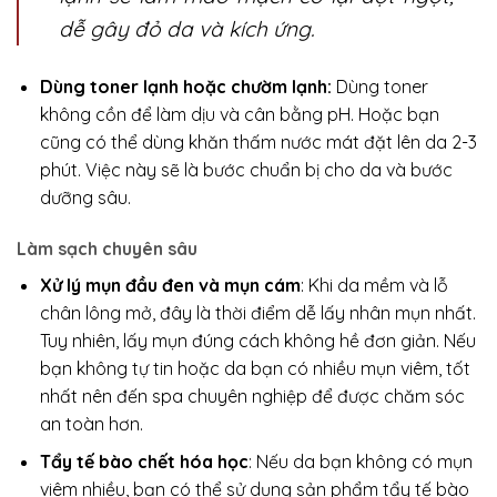
dễ gây đỏ da và kích ứng.
Dùng toner lạnh hoặc chườm lạnh:
Dùng toner
không cồn để làm dịu và cân bằng pH. Hoặc bạn
cũng có thể dùng khăn thấm nước mát đặt lên da 2-3
phút. Việc này sẽ là bước chuẩn bị cho da và bước
dưỡng sâu.
Làm sạch chuyên sâu
Xử lý mụn đầu đen và mụn cám
: Khi da mềm và lỗ
chân lông mở, đây là thời điểm dễ lấy nhân mụn nhất.
Tuy nhiên, lấy mụn đúng cách không hề đơn giản. Nếu
bạn không tự tin hoặc da bạn có nhiều mụn viêm, tốt
nhất nên đến spa chuyên nghiệp để được chăm sóc
an toàn hơn.
Tẩy tế bào chết hóa học
: Nếu da bạn không có mụn
viêm nhiều, bạn có thể sử dụng sản phẩm tẩy tế bào