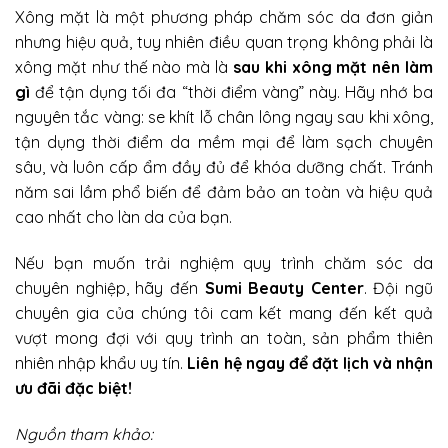
Xông mặt là một phương pháp chăm sóc da đơn giản
nhưng hiệu quả, tuy nhiên điều quan trọng không phải là
xông mặt như thế nào mà là
sau khi xông mặt nên làm
gì
để tận dụng tối đa “thời điểm vàng” này. Hãy nhớ ba
nguyên tắc vàng: se khít lỗ chân lông ngay sau khi xông,
tận dụng thời điểm da mềm mại để làm sạch chuyên
sâu, và luôn cấp ẩm đầy đủ để khóa dưỡng chất. Tránh
năm sai lầm phổ biến để đảm bảo an toàn và hiệu quả
cao nhất cho làn da của bạn.
Nếu bạn muốn trải nghiệm quy trình chăm sóc da
chuyên nghiệp, hãy đến
Sumi Beauty Center
.
Đội ngũ
chuyên gia của chúng tôi cam kết mang đến kết quả
vượt mong đợi với quy trình an toàn, sản phẩm thiên
nhiên nhập khẩu uy tín.
Liên hệ ngay để đặt lịch và nhận
ưu đãi đặc biệt!
Nguồn tham khảo: