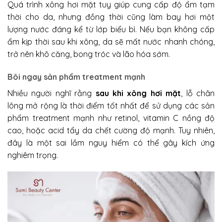
Quá trình xông hơi mặt tuy giúp cung cấp độ ẩm tạm
thời cho da, nhưng đồng thời cũng làm bay hơi một
lượng nước đáng kể từ lớp biểu bì. Nếu bạn không cấp
ẩm kịp thời sau khi xông, da sẽ mất nước nhanh chóng,
trở nên khô căng, bong tróc và lão hóa sớm.
Bôi ngay sản phẩm treatment mạnh
Nhiều người nghĩ rằng
sau khi xông hơi mặt
, lỗ chân
lông mở rộng là thời điểm tốt nhất để sử dụng các sản
phẩm treatment mạnh như retinol, vitamin C nồng độ
cao, hoặc acid tẩy da chết cường độ mạnh. Tuy nhiên,
đây là một sai lầm nguy hiểm có thể gây kích ứng
nghiêm trọng.