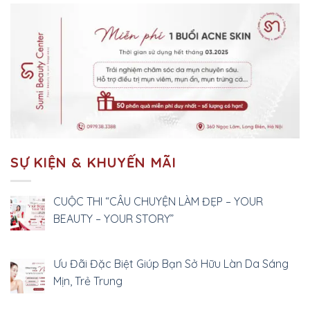
SỰ KIỆN & KHUYẾN MÃI
CUỘC THI “CÂU CHUYỆN LÀM ĐẸP – YOUR
BEAUTY – YOUR STORY”
Ưu Đãi Đặc Biệt Giúp Bạn Sở Hữu Làn Da Sáng
Mịn, Trẻ Trung