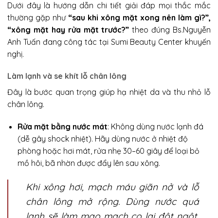
Dưới đây là hướng dẫn chi tiết giải đáp mọi thắc mắc
thường gặp như
“sau khi xông mặt xong nên làm gì?”,
“xông mặt hay rửa mặt trước?”
theo đúng Bs.Nguyễn
Anh Tuấn đang công tác tại Sumi Beauty Center khuyến
nghị.
Làm lạnh và se khít lỗ chân lông
Đây là bước quan trọng giúp hạ nhiệt da và thu nhỏ lỗ
chân lông.
Rửa mặt bằng nước mát
: Không dùng nước lạnh đá
(dễ gây shock nhiệt). Hãy dùng nước ở nhiệt độ
phòng hoặc hơi mát, rửa nhẹ 30–60 giây để loại bỏ
mồ hôi, bã nhờn được đẩy lên sau xông.
Khi xông hơi, mạch máu giãn nở và lỗ
chân lông mở rộng. Dùng nước quá
lạnh sẽ làm mao mạch co lại đột ngột,