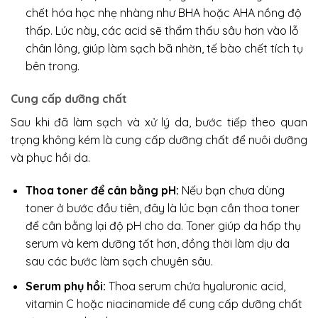
chết hóa học nhẹ nhàng như BHA hoặc AHA nồng độ
thấp. Lúc này, các acid sẽ thẩm thấu sâu hơn vào lỗ
chân lông, giúp làm sạch bã nhờn, tế bào chết tích tụ
bên trong.
Cung cấp dưỡng chất
Sau khi đã làm sạch và xử lý da, bước tiếp theo quan
trọng không kém là cung cấp dưỡng chất để nuôi dưỡng
và phục hồi da.
Thoa toner để cân bằng pH:
Nếu bạn chưa dùng
toner ở bước đầu tiên, đây là lúc bạn cần thoa toner
để cân bằng lại độ pH cho da. Toner giúp da hấp thụ
serum và kem dưỡng tốt hơn, đồng thời làm dịu da
sau các bước làm sạch chuyên sâu.
Serum phụ hồi:
Thoa serum chứa hyaluronic acid,
vitamin C hoặc niacinamide để cung cấp dưỡng chất