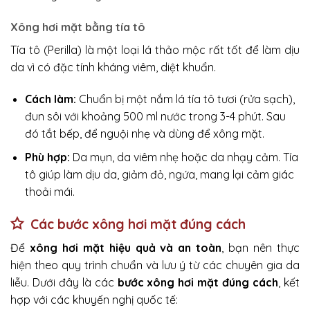
Xông hơi mặt bằng tía tô
Tía tô (Perilla) là một loại lá thảo mộc rất tốt để làm dịu
da vì có đặc tính kháng viêm, diệt khuẩn.
Cách làm:
Chuẩn bị một nắm lá tía tô tươi (rửa sạch),
đun sôi với khoảng 500 ml nước trong 3-4 phút. Sau
đó tắt bếp, để nguội nhẹ và dùng để xông mặt.
Phù hợp:
Da mụn, da viêm nhẹ hoặc da nhạy cảm. Tía
tô giúp làm dịu da, giảm đỏ, ngứa, mang lại cảm giác
thoải mái.
Các bước xông hơi mặt đúng cách
Để
xông hơi mặt hiệu quả và an toàn
, bạn nên thực
hiện theo quy trình chuẩn và lưu ý từ các chuyên gia da
liễu. Dưới đây là các
bước xông hơi mặt đúng cách
, kết
hợp với các khuyến nghị quốc tế: