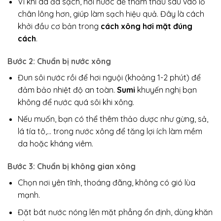
Vì khi da đã sạch, hơi nước dễ thẩm thấu sâu vào lỗ
chân lông hơn, giúp làm sạch hiệu quả. Đây là cách
khởi đầu cơ bản trong
cách xông hơi mặt đúng
cách
.
Bước 2: Chuẩn bị nước xông
Đun sôi nước rồi để hơi nguội (khoảng 1-2 phút) để
đảm bảo nhiệt độ an toàn.
Sumi
khuyến nghị bạn
không để nước quá sôi khi xông.
Nếu muốn, bạn có thể thêm thảo dược như gừng, sả,
lá tía tô,… trong nước xông để tăng lợi ích làm mềm
da hoặc kháng viêm.
Bước 3: Chuẩn bị không gian xông
Chọn nơi yên tĩnh, thoáng đãng, không có gió lùa
mạnh.
Đặt bát nước nóng lên mặt phẳng ổn định, dùng khăn