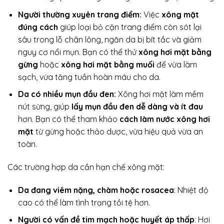
Người thường xuyên trang điểm:
Việc
xông mặt
đúng cách
giúp loại bỏ cặn trang điểm còn sót lại
sâu trong lỗ chân lông, ngăn da bị bít tắc và giảm
nguy cơ nổi mụn. Bạn có thể thử
xông hơi mặt bằng
gừng
hoặc
xông hơi mặt bằng muối
để vừa làm
sạch, vừa tăng tuần hoàn máu cho da.
Da có nhiều mụn đầu đen:
Xông hơi mặt làm mềm
nút sừng, giúp
lấy mụn đầu đen dễ dàng và ít đau
hơn. Bạn có thể tham khảo
cách làm nước xông hơi
mặt
từ gừng hoặc thảo dược, vừa hiệu quả vừa an
toàn.
Các trường hợp da cần hạn chế xông mặt:
Da đang viêm nặng, chàm hoặc rosacea
: Nhiệt độ
cao có thể làm tình trạng tồi tệ hơn.
Người có vấn đề tim mạch hoặc huyết áp thấp
: Hơi