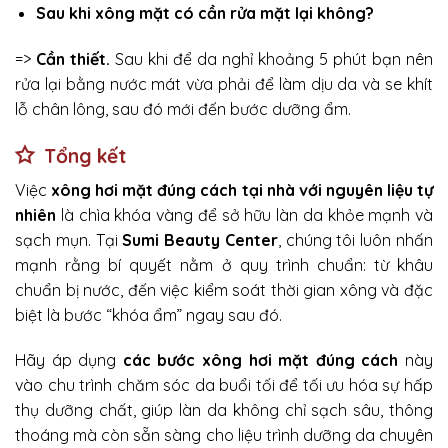
Sau khi xông mặt có cần rửa mặt lại không?
=>
Cần thiết.
Sau khi để da nghỉ khoảng 5 phút bạn nên
rửa lại bằng nước mát vừa phải để làm dịu da và se khít
lỗ chân lông, sau đó mới đến bước dưỡng ẩm.
Tổng kết
Việc
xông hơi mặt đúng cách tại nhà với nguyên liệu tự
nhiên
là chìa khóa vàng để sở hữu làn da khỏe mạnh và
sạch mụn. Tại
Sumi Beauty Center
, chúng tôi luôn nhấn
mạnh rằng bí quyết nằm ở quy trình chuẩn: từ khâu
chuẩn bị nước, đến việc kiểm soát thời gian xông và đặc
biệt là bước “khóa ẩm” ngay sau đó.
Hãy áp dụng
các bước xông hơi mặt đúng cách
này
vào chu trình chăm sóc da buổi tối để tối ưu hóa sự hấp
thụ dưỡng chất, giúp làn da không chỉ sạch sâu, thông
thoáng mà còn sẵn sàng cho liệu trình dưỡng da chuyên