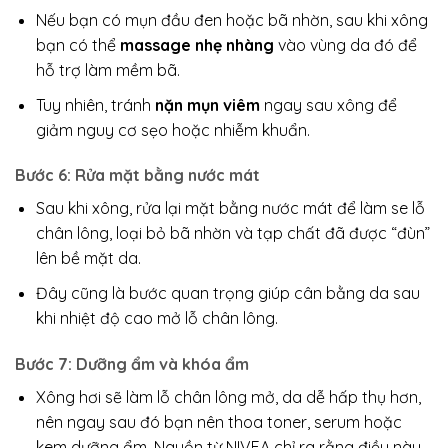
Nếu bạn có mụn đầu đen hoặc bã nhờn, sau khi xông
bạn có thể
massage nhẹ nhàng
vào vùng da đó để
hỗ trợ làm mềm bã.
Tuy nhiên, tránh
nặn mụn viêm
ngay sau xông để
giảm nguy cơ sẹo hoặc nhiễm khuẩn.
Bước 6: Rửa mặt bằng nước mát
Sau khi xông, rửa lại mặt bằng nước mát để làm se lỗ
chân lông, loại bỏ bã nhờn và tạp chất đã được “đùn”
lên bề mặt da.
Đây cũng là bước quan trọng giúp cân bằng da sau
khi nhiệt độ cao mở lỗ chân lông.
Bước 7: Dưỡng ẩm và khóa ẩm
Xông hơi sẽ làm lỗ chân lông mở, da dễ hấp thụ hơn,
nên ngay sau đó bạn nên thoa toner, serum hoặc
kem dưỡng ẩm. Nguồn từ NIVEA chỉ ra rằng điều này