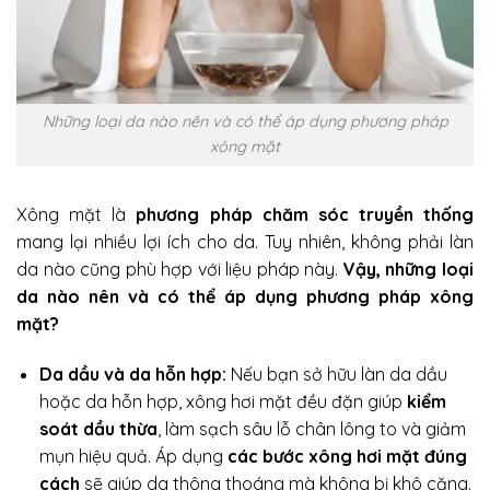
Những loại da nào nên và có thể áp dụng phương pháp
xông mặt
Xông mặt là
phương pháp chăm sóc truyền thống
mang lại nhiều lợi ích cho da. Tuy nhiên, không phải làn
da nào cũng phù hợp với liệu pháp này.
Vậy, những loại
da nào nên và có thể áp dụng phương pháp xông
mặt?
Da dầu và da hỗn hợp:
Nếu bạn sở hữu làn da dầu
hoặc da hỗn hợp, xông hơi mặt đều đặn giúp
kiểm
soát dầu thừa
, làm sạch sâu lỗ chân lông to và giảm
mụn hiệu quả. Áp dụng
các bước xông hơi mặt đúng
cách
sẽ giúp da thông thoáng mà không bị khô căng.