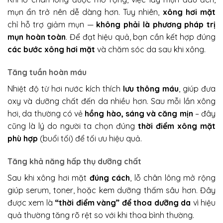
mụn ẩn trở nên dễ dàng hơn. Tuy nhiên,
xông hơi mặt
chỉ hỗ trợ giảm mụn —
không phải là phương pháp trị
mụn hoàn toàn
. Để đạt hiệu quả, bạn cần kết hợp đúng
các bước xông hơi mặt
và chăm sóc da sau khi xông.
Tăng tuần hoàn máu
Nhiệt độ từ hơi nước kích thích
lưu thông máu
, giúp đưa
oxy và dưỡng chất đến da nhiều hơn. Sau mỗi lần xông
hơi, da thường có vẻ
hồng hào, sáng và căng mịn
– đây
cũng là lý do người ta chọn đúng
thời điểm xông mặt
phù hợp
(buổi tối) để tối ưu hiệu quả.
Tăng khả năng hấp thụ dưỡng chất
Sau khi xông hơi mặt
đúng cách
, lỗ chân lông mở rộng
giúp serum, toner, hoặc kem dưỡng thấm sâu hơn. Đây
được xem là
“thời điểm vàng” để thoa dưỡng da
vì hiệu
quả thường tăng rõ rệt so với khi thoa bình thường.