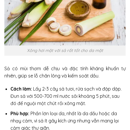
Xông hơi mặt với sả rất tốt cho da mặt
Sả có mùi thơm dễ chịu và đặc tính kháng khuẩn tự
nhiên, giúp se lỗ chân lông và kiểm soát dầu.
Cách làm:
Lấy 2-3 cây sả tươi, rửa sạch và đập dập.
Đun sả với 500-700 ml nước sôi khoảng 5 phút, sau
đó để nguội một chút rồi xông mặt.
Phù hợp:
Phần lớn loại da, nhất là da dầu hoặc da
nhạy cảm, vì sả ít gây kích ứng nhưng vẫn mang lại
cảm giác thư giãn.