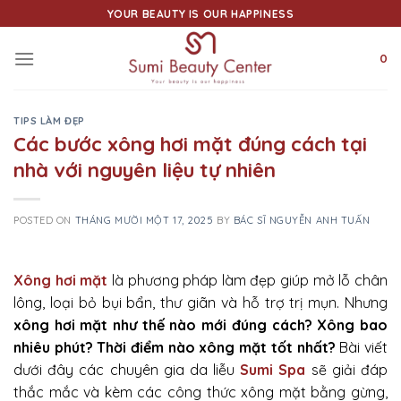
Skip
YOUR BEAUTY IS OUR HAPPINESS
to
content
0
TIPS LÀM ĐẸP
Các bước xông hơi mặt đúng cách tại
nhà với nguyên liệu tự nhiên
POSTED ON
THÁNG MƯỜI MỘT 17, 2025
BY
BÁC SĨ NGUYỄN ANH TUẤN
Xông hơi mặt
là phương pháp làm đẹp giúp mở lỗ chân
lông, loại bỏ bụi bẩn, thư giãn và hỗ trợ trị mụn. Nhưng
xông hơi mặt như thế nào mới đúng cách? Xông bao
nhiêu phút? Thời điểm nào xông mặt tốt nhất?
Bài viết
dưới đây các chuyên gia da liễu
Sumi Spa
sẽ giải đáp
thắc mắc và kèm các công thức xông mặt bằng gừng,