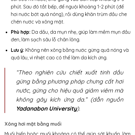
phút. Sau đó tắt bếp, để nguội khoảng 1-2 phút (để
hơi nước bớt quá nóng), rồi dùng khăn trùm đầu che
chén nước và xông mặt.
Phù hợp:
Da dầu, da mụn nhẹ, giúp làm mềm mụn đầu
đen, làm sạch sâu lỗ chân lông.
Lưu ý:
Không nên xông bằng nước gừng quá nóng và
quá lâu, vì nhiệt cao có thể làm da kích ứng.
“Theo nghiên cứu chiết xuất tinh dầu
gừng bằng phương pháp chưng cất hơi
nước, gừng cho hiệu quả giảm viêm mà
không gây kích ứng da.” (dẫn nguồn
Yadanabon University
).
Xông hơi mặt bằng muối
Muối biển hoặc muối khoáng có thể giúp sát khuẩn, làm