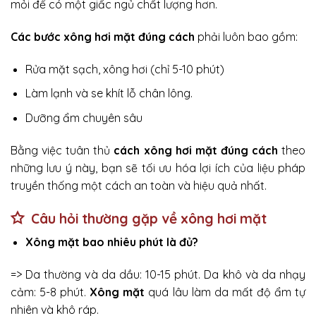
mỏi để có một giấc ngủ chất lượng hơn.
Các bước xông hơi mặt đúng cách
phải luôn bao gồm:
Rửa mặt sạch, xông hơi (chỉ 5-10 phút)
Làm lạnh và se khít lỗ chân lông.
Dưỡng ẩm chuyên sâu
Bằng việc tuân thủ
cách xông hơi mặt đúng cách
theo
những lưu ý này, bạn sẽ tối ưu hóa lợi ích của liệu pháp
truyền thống một cách an toàn và hiệu quả nhất.
Câu hỏi thường gặp về xông hơi mặt
Xông mặt bao nhiêu phút là đủ?
=> Da thường và da dầu: 10-15 phút. Da khô và da nhạy
cảm: 5-8 phút.
Xông mặt
quá lâu làm da mất độ ẩm tự
nhiên và khô ráp.