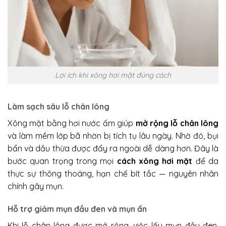
Lợi ích khi xông hơi mặt đúng cách
Làm sạch sâu lỗ chân lông
Xông mặt bằng hơi nước ấm giúp
mở rộng lỗ chân lông
và làm mềm lớp bã nhờn bị tích tụ lâu ngày. Nhờ đó, bụi
bẩn và dầu thừa được đẩy ra ngoài dễ dàng hơn. Đây là
bước quan trọng trong mọi
cách xông hơi mặt
để da
thực sự thông thoáng, hạn chế bít tắc — nguyên nhân
chính gây mụn.
Hỗ trợ giảm mụn đầu đen và mụn ẩn
Khi lỗ chân lông được mở rộng, việc lấy mụn đầu đen,