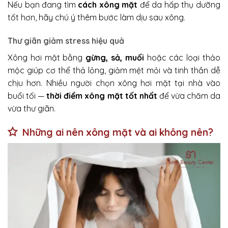
Nếu bạn đang tìm
cách xông mặt
để da hấp thụ dưỡng
tốt hơn, hãy chú ý thêm bước làm dịu sau xông.
Thư giãn giảm stress hiệu quả
Xông hơi mặt bằng
gừng, sả, muối
hoặc các loại thảo
mộc giúp cơ thể thả lỏng, giảm mệt mỏi và tinh thần dễ
chịu hơn. Nhiều người chọn xông hơi mặt tại nhà vào
buổi tối —
thời điểm xông mặt tốt nhất
để vừa chăm da
vừa thư giãn.
Những ai nên xông mặt và ai không nên?