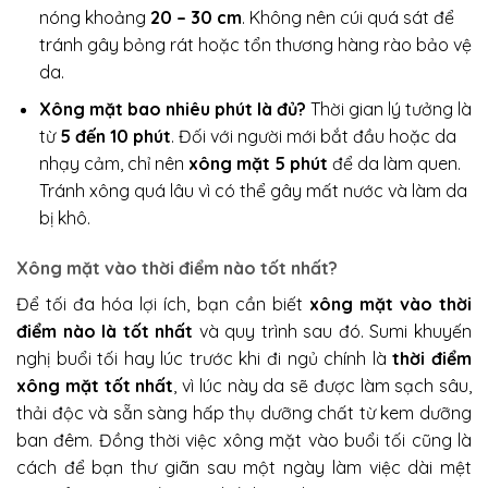
nóng khoảng
20 – 30 cm
. Không nên cúi quá sát để
tránh gây bỏng rát hoặc tổn thương hàng rào bảo vệ
da.
Xông mặt bao nhiêu phút là đủ?
Thời gian lý tưởng là
từ
5 đến 10 phút
. Đối với người mới bắt đầu hoặc da
nhạy cảm, chỉ nên
xông mặt 5 phút
để da làm quen.
Tránh xông quá lâu vì có thể gây mất nước và làm da
bị khô.
Xông mặt vào thời điểm nào tốt nhất?
Để tối đa hóa lợi ích, bạn cần biết
xông mặt vào thời
điểm nào là tốt nhất
và quy trình sau đó. Sumi khuyến
nghị buổi tối hay lúc trước khi đi ngủ chính là
thời điểm
xông mặt tốt nhất
, vì lúc này da sẽ được làm sạch sâu,
thải độc và sẵn sàng hấp thụ dưỡng chất từ kem dưỡng
ban đêm. Đồng thời việc xông mặt vào buổi tối cũng là
cách để bạn thư giãn sau một ngày làm việc dài mệt