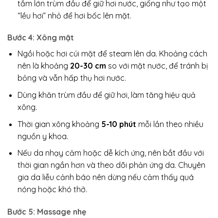
tắm lớn trùm đầu để giữ hơi nước, giống như tạo một
“lều hơi” nhỏ để hơi bốc lên mặt.
Bước 4: Xông mặt
Ngồi hoặc hơi cúi mặt để steam lên da. Khoảng cách
nên là khoảng
20-30 cm
so với mặt nước, để tránh bị
bỏng và vẫn hấp thụ hơi nước.
Dùng khăn trùm đầu để giữ hơi, làm tăng hiệu quả
xông.
Thời gian xông khoảng
5-10 phút
mỗi lần theo nhiều
nguồn y khoa.
Nếu da nhạy cảm hoặc dễ kích ứng, nên bắt đầu với
thời gian ngắn hơn và theo dõi phản ứng da. Chuyên
gia da liễu cảnh báo nên dừng nếu cảm thấy quá
nóng hoặc khó thở.
Bước 5: Massage nhẹ