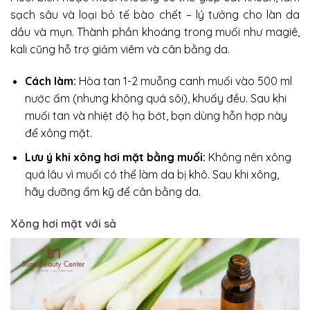
sạch sâu và loại bỏ tế bào chết – lý tưởng cho làn da
dầu và mụn. Thành phần khoáng trong muối như magiê,
kali cũng hỗ trợ giảm viêm và cân bằng da.
Cách làm:
Hòa tan 1-2 muỗng canh muối vào 500 ml
nước ấm (nhưng không quá sôi), khuấy đều. Sau khi
muối tan và nhiệt độ hạ bớt, bạn dùng hỗn hợp này
để xông mặt.
Lưu ý khi xông hơi mặt bằng muối:
Không nên xông
quá lâu vì muối có thể làm da bị khô. Sau khi xông,
hãy dưỡng ẩm kỹ để cân bằng da.
Xông hơi mặt với sả