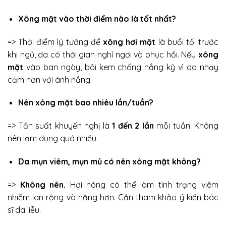
Xông mặt vào thời điểm nào là tốt nhất?
=> Thời điểm lý tưởng để
xông hơi mặt
là buổi tối trước
khi ngủ, da có thời gian nghỉ ngơi và phục hồi. Nếu
xông
mặt
vào ban ngày, bôi kem chống nắng kỹ vì da nhạy
cảm hơn với ánh nắng.
Nên xông mặt bao nhiêu lần/tuần?
=> Tần suất khuyến nghị là
1 đến 2 lần
mỗi tuần. Không
nên lạm dụng quá nhiều.
Da mụn viêm, mụn mủ có nên xông mặt không?
=>
Không nên.
Hơi nóng có thể làm tình trạng viêm
nhiễm lan rộng và nặng hơn. Cần tham khảo ý kiến bác
sĩ da liễu.